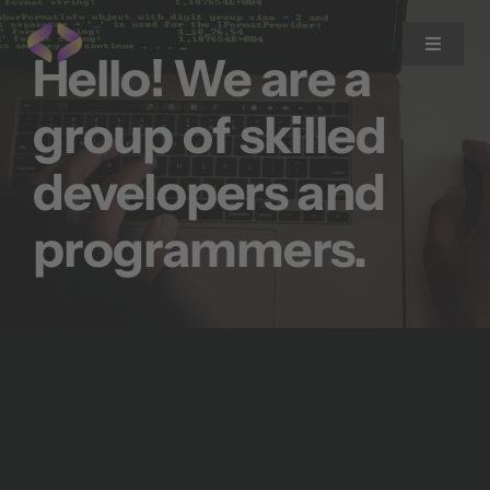
Zum
Inhalt
Toggle
Hello! We are a
Navigat
springen
group of skilled
Home
developers and
Expertise
programmers.
Blog