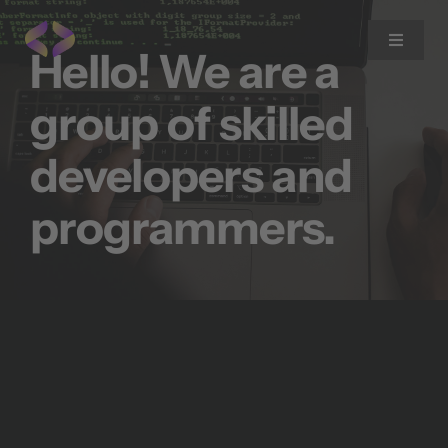
Zum
Inhalt
Toggle
Hello! We are a
Navigat
springen
group of skilled
Home
developers and
Expertise
programmers.
Blog